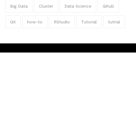
Big Data
Cluster
Data Science
Gihub
Git
how-to
RStudio
Tutorial
tutrial