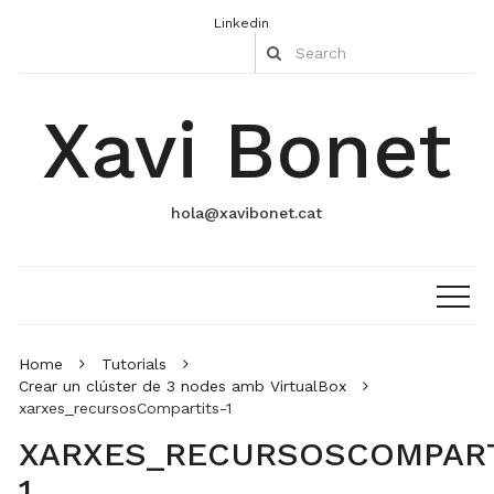
Linkedin
Xavi Bonet
hola@xavibonet.cat
Home
Tutorials
Crear un clúster de 3 nodes amb VirtualBox
xarxes_recursosCompartits-1
XARXES_RECURSOSCOMPART
1