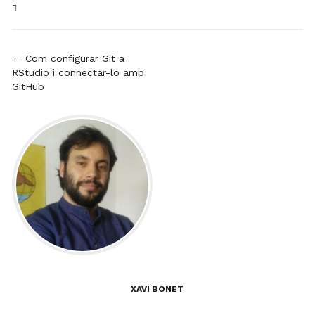
Navegació
← Com configurar Git a
RStudio i connectar-lo amb
d'entrades
GitHub
XAVI BONET