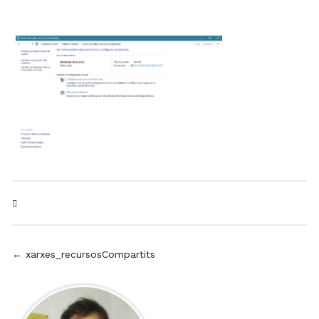
Post
← xarxes_recursosCompartits
navigation